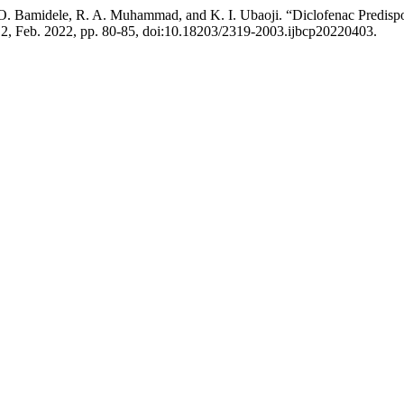
. Bamidele, R. A. Muhammad, and K. I. Ubaoji. “Diclofenac Predispos
o. 2, Feb. 2022, pp. 80-85, doi:10.18203/2319-2003.ijbcp20220403.