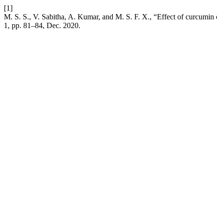
[1]
M. S. S., V. Sabitha, A. Kumar, and M. S. F. X., “Effect of curcumin o
1, pp. 81–84, Dec. 2020.