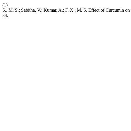
(1)
S., M. S.; Sabitha, V.; Kumar, A.; F. X., M. S. Effect of Curcumin on
84.