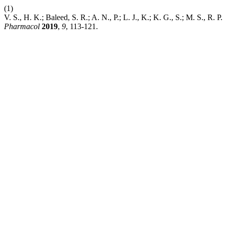
(1)
V. S., H. K.; Baleed, S. R.; A. N., P.; L. J., K.; K. G., S.; M. S., R
Pharmacol
2019
,
9
, 113-121.